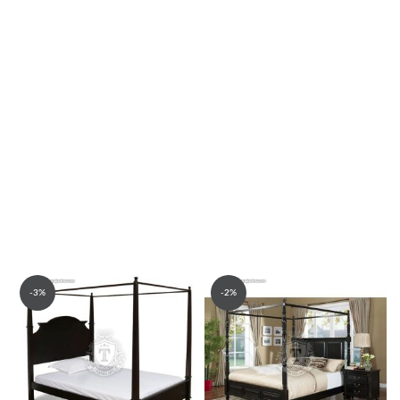
-3%
-2%