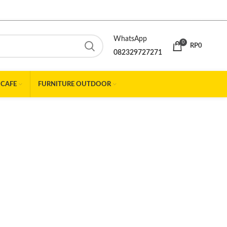
WhatsApp
0
RP
0
082329727271
 CAFE
FURNITURE OUTDOOR