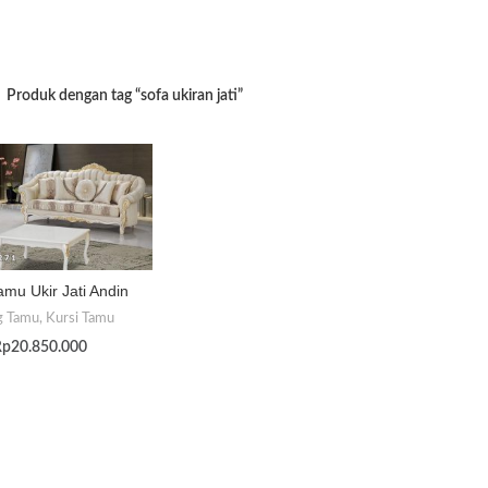
Produk dengan tag “sofa ukiran jati”
amu Ukir Jati Andin
g Tamu
,
Kursi Tamu
Rp
20.850.000