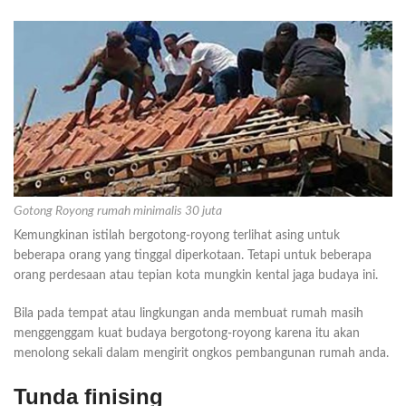
Gotong Royong rumah minimalis 30 juta
Kemungkinan istilah bergotong-royong terlihat asing untuk
beberapa orang yang tinggal diperkotaan. Tetapi untuk beberapa
orang perdesaan atau tepian kota mungkin kental jaga budaya ini.
Bila pada tempat atau lingkungan anda membuat rumah masih
menggenggam kuat budaya bergotong-royong karena itu akan
menolong sekali dalam mengirit ongkos pembangunan rumah anda.
Tunda finising