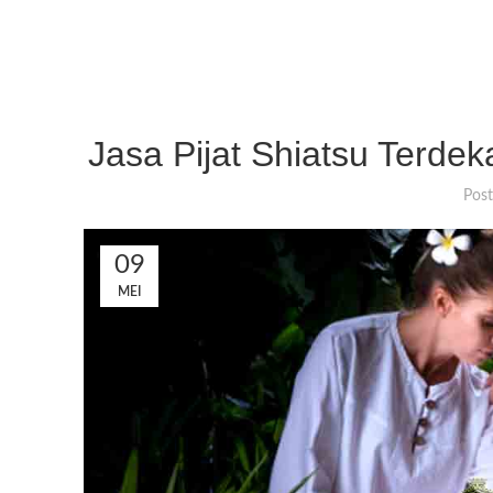
Jasa Pijat Shiatsu Terde
Pos
09
MEI