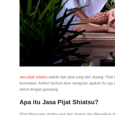
Jasa pijat shiatsu
adalah tipe pijat yang dari Jepang. Pija
kesehatan. Artikel berikut akan mengulas apakah itu spa s
dekat dengan gampang.
Apa itu Jasa Pijat Shiatsu?
Pijat/Masssage shiatsu asal dari Jepang dan dikenalkan 