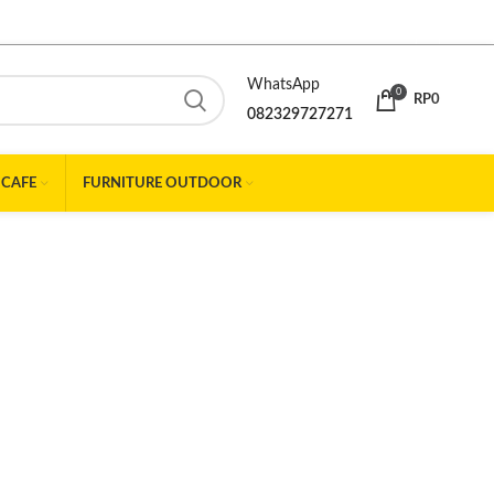
WhatsApp
0
RP
0
082329727271
 CAFE
FURNITURE OUTDOOR