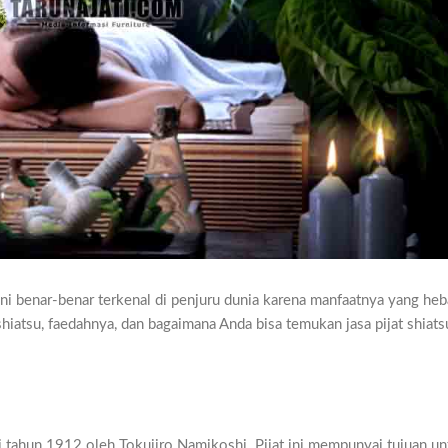
t ini benar-benar terkenal di penjuru dunia karena manfaatnya yang he
hiatsu, faedahnya, dan bagaimana Anda bisa temukan jasa pijat shiats
di tahun 1912 oleh Tokujiro Namikoshi. Pijat ini mempunyai tujuan un