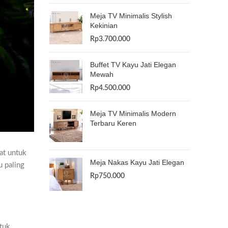
Meja TV Minimalis Stylish
Kekinian
Rp
3.700.000
Buffet TV Kayu Jati Elegan
Mewah
Rp
4.500.000
Meja TV Minimalis Modern
Terbaru Keren
bat untuk
Meja Nakas Kayu Jati Elegan
u paling
Rp
750.000
tuk