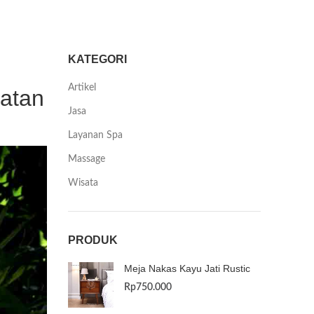
KATEGORI
Artikel
hatan
Jasa
Layanan Spa
Massage
Wisata
PRODUK
Meja Nakas Kayu Jati Rustic
Rp
750.000