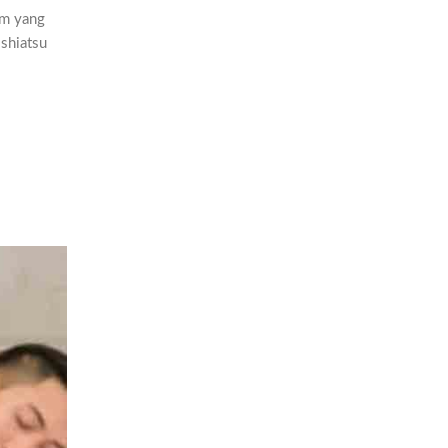
am yang
 shiatsu