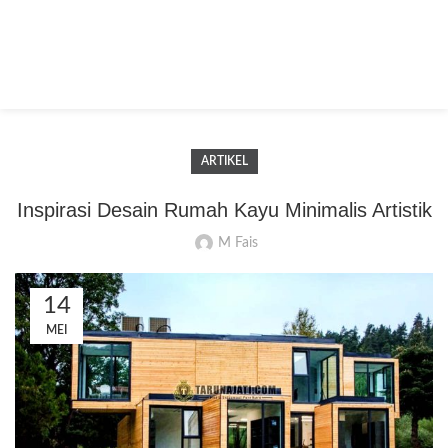
ARTIKEL
Inspirasi Desain Rumah Kayu Minimalis Artistik
M Fais
14
MEI