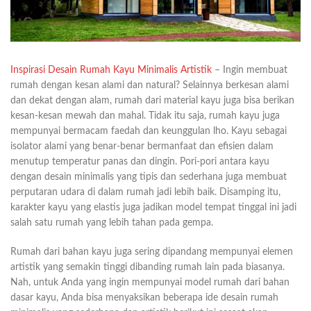
Inspirasi Desain Rumah Kayu Minimalis Artistik
– Ingin membuat
rumah dengan kesan alami dan natural? Selainnya berkesan alami
dan dekat dengan alam, rumah dari material kayu juga bisa berikan
kesan-kesan mewah dan mahal. Tidak itu saja, rumah kayu juga
mempunyai bermacam faedah dan keunggulan lho. Kayu sebagai
isolator alami yang benar-benar bermanfaat dan efisien dalam
menutup temperatur panas dan dingin. Pori-pori antara kayu
dengan desain minimalis yang tipis dan sederhana juga membuat
perputaran udara di dalam rumah jadi lebih baik. Disamping itu,
karakter kayu yang elastis juga jadikan model tempat tinggal ini jadi
salah satu rumah yang lebih tahan pada gempa.
Rumah dari bahan kayu juga sering dipandang mempunyai elemen
artistik yang semakin tinggi dibanding rumah lain pada biasanya.
Nah, untuk Anda yang ingin mempunyai model rumah dari bahan
dasar kayu, Anda bisa menyaksikan beberapa ide desain rumah