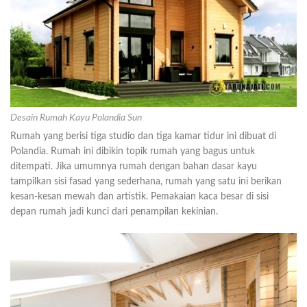
Desain Rumah Kayu Polandia Sun
Rumah yang berisi tiga studio dan tiga kamar tidur ini dibuat di
Polandia. Rumah ini dibikin topik rumah yang bagus untuk
ditempati. Jika umumnya rumah dengan bahan dasar kayu
tampilkan sisi fasad yang sederhana, rumah yang satu ini berikan
kesan-kesan mewah dan artistik. Pemakaian kaca besar di sisi
depan rumah jadi kunci dari penampilan kekinian.