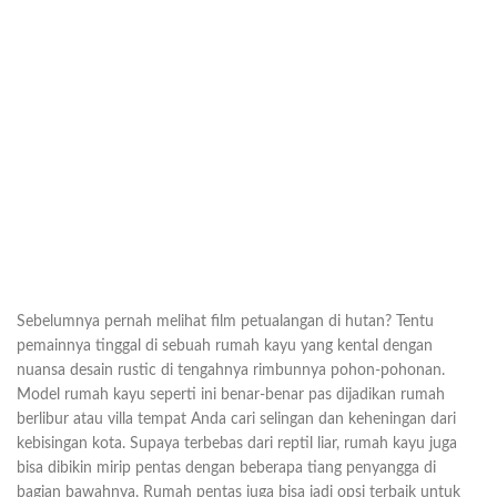
Sebelumnya pernah melihat film petualangan di hutan? Tentu
pemainnya tinggal di sebuah rumah kayu yang kental dengan
nuansa desain rustic di tengahnya rimbunnya pohon-pohonan.
Model rumah kayu seperti ini benar-benar pas dijadikan rumah
berlibur atau villa tempat Anda cari selingan dan keheningan dari
kebisingan kota. Supaya terbebas dari reptil liar, rumah kayu juga
bisa dibikin mirip pentas dengan beberapa tiang penyangga di
bagian bawahnya. Rumah pentas juga bisa jadi opsi terbaik untuk