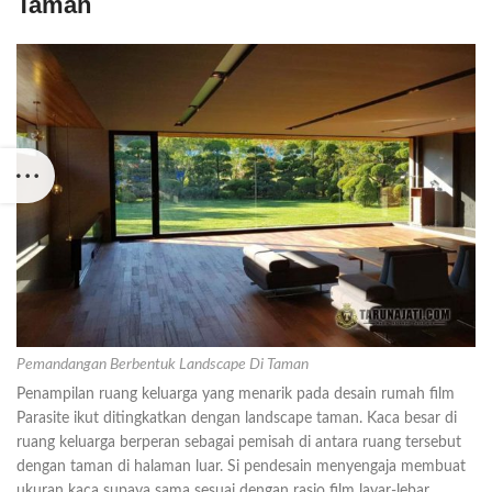
Taman
Pemandangan Berbentuk Landscape Di Taman
Penampilan ruang keluarga yang menarik pada desain rumah film
Parasite ikut ditingkatkan dengan landscape taman. Kaca besar di
ruang keluarga berperan sebagai pemisah di antara ruang tersebut
dengan taman di halaman luar. Si pendesain menyengaja membuat
ukuran kaca supaya sama sesuai dengan rasio film layar-lebar.