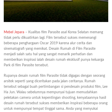
Mebel Jepara
– Kualitas film Parasite asal Korea Selatan memang
tidak perlu dikuatirkan lagi. Film tersebut sukses memenangi
beberapa penghargaan Oscar 2019 karena alur cerita dan
sinematografi yang memikat. Desain Rumah di Film Parasite
menjadi salah satu hal yang sangat menarik perhatian dan
memberikan inspirasi ialah desain rumah eksklusif punya keluarga
Park di film Parasite tersebut.
Rupanya desain rumah film Parasite tidak digagas dengan seorang
arsitek seperti yang diceritakan pada jalan ceritanya. Rumah
tersebut sebagai buah pertimbangan si pendesain produksi film, Lee
Ha Jun. Walau sebelumnya mempunyai tujuan memudahkan
peletakan camera untuk kepentingan shooting, kenyataannya hasil
desain rumah tersebut sukses memberikan inspirasi beberapa orang
untuk mempunyai tempat tinggal sama. Anda yang menyukai