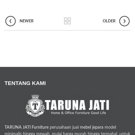
NEWER
OLDER
TENTANG KAMI
TARUNA JATI Furniture
perusahaan jual
mebel jepara
model
minimalis hingga mewah, mulai harga murah hingga termahal, untuk