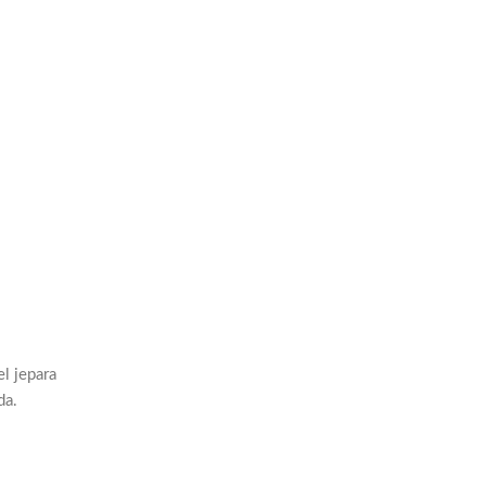
el jepara
da.