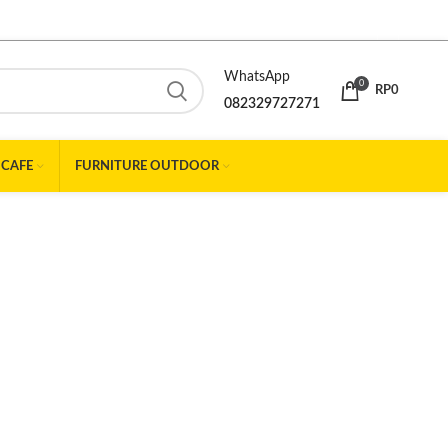
WhatsApp
0
RP
0
082329727271
 CAFE
FURNITURE OUTDOOR