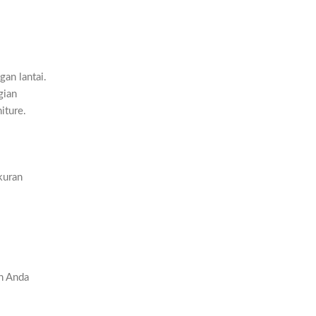
an lantai.
gian
iture.
kuran
n Anda