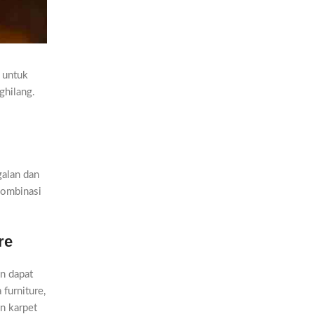
 untuk
ghilang.
galan dan
kombinasi
re
n dapat
furniture,
an karpet