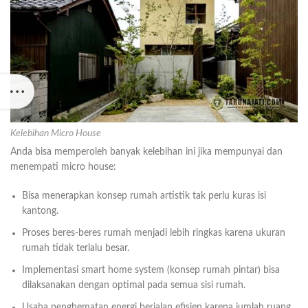
Kelebihan Micro House
Anda bisa memperoleh banyak kelebihan ini jika mempunyai dan
menempati micro house:
Bisa menerapkan konsep rumah artistik tak perlu kuras isi
kantong.
Proses beres-beres rumah menjadi lebih ringkas karena ukuran
rumah tidak terlalu besar.
Implementasi smart home system (konsep rumah pintar) bisa
dilaksanakan dengan optimal pada semua sisi rumah.
Usaha penghematan energi berjalan efisien karena jumlah ruang