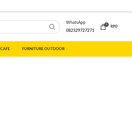
WhatsApp
0
RP
0
082329727271
 CAFE
FURNITURE OUTDOOR