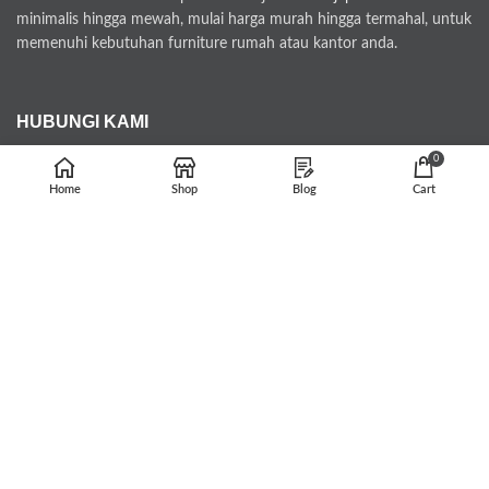
minimalis hingga mewah, mulai harga murah hingga termahal, untuk
memenuhi kebutuhan furniture rumah atau kantor anda.
HUBUNGI KAMI
0
tarunajatifurniture@gmail.com
Home
Shop
Blog
Cart
Whatsapp : 082329727271
Jl. Bugel Menganti 12/03 Kecamatan Kedung Kabupaten Jepara
Kode Pos 59463
PEMBAYARAN