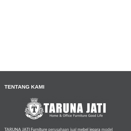
TENTANG KAMI
TARUNA JATI Furniture
perusahaan jual
mebel jepara
model