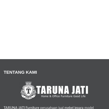
TENTANG KAMI
TARUNA JATI Furniture
perusahaan jual
mebel jepara
model