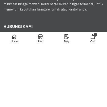
minimalis hingga mewah, mulai harga murah hingga termahal, untuk
memenuhi kebutuhan furniture rumah atau kantor anda.
HUBUNGI KAMI
0
tarunajatifurniture@gmail.com
Home
Shop
Blog
Cart
Whatsapp : 082329727271
Jl. Bugel Menganti 12/03 Kecamatan Kedung Kabupaten Jepara
Kode Pos 59463
PEMBAYARAN