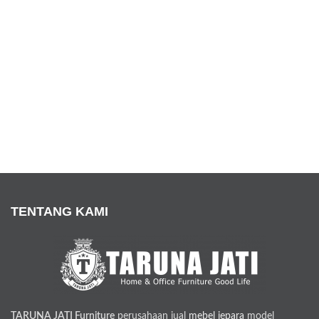
TENTANG KAMI
TARUNA JATI Furniture
perusahaan jual
mebel jepara
model