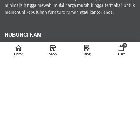
minimalis hingga mewah, mulai harga murah hingga termahal, untuk
memenuhi kebutuhan furniture rumah atau kantor anda.
HUBUNGI KAMI
0
tarunajatifurniture@gmail.com
Home
Shop
Blog
Cart
Whatsapp : 082329727271
Jl. Bugel Menganti 12/03 Kecamatan Kedung Kabupaten Jepara
Kode Pos 59463
PEMBAYARAN