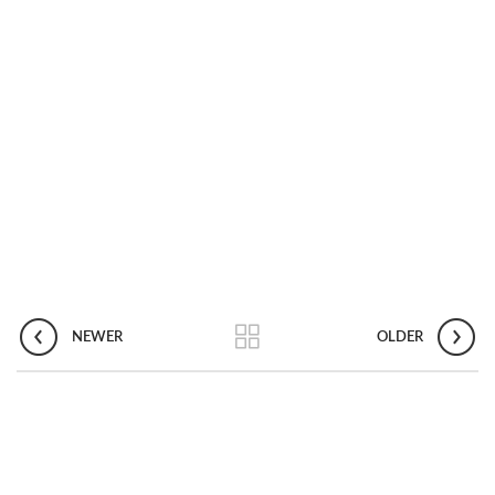
NEWER
OLDER