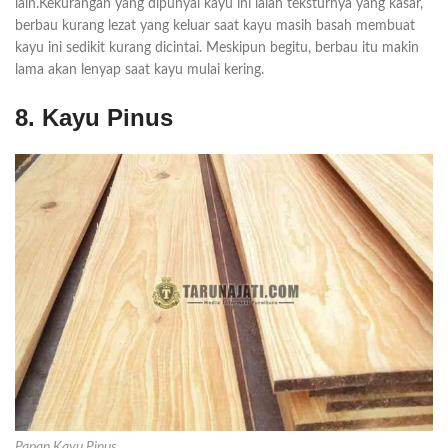
lain.Kekurangan yang dipunyai kayu ini ialah teksturnya yang kasar,
berbau kurang lezat yang keluar saat kayu masih basah membuat
kayu ini sedikit kurang dicintai. Meskipun begitu, berbau itu makin
lama akan lenyap saat kayu mulai kering.
8. Kayu Pinus
Papan Kayu Pinus