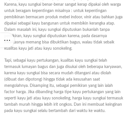
Karena, kayu sungkai benar-benar sangat kerap dipakai oleh warga
untuk beragam kepentingan misalnya : untuk kepentingan
pembikinan bermacam produk mebel indoor, vinir atau bahkan juga
dipakai sebagai kayu bangunan untuk membikin kerangka atap.
Dalam masalah ini, kayu sungkai diputuskan bukanlah tanpa
pemikiran, kayu sungkai diputuskan karena, pada dasarnya
kwalitasnya memang bisa dibuktikan bagus, walau tidak sebaik
kualitas kayu jati atau kayu sonokeling.
Tapi, sebagai kayu pertukangan, kualitas kayu sungkai telah
termasuk lumayan bagus dan juga disukai oleh beberapa karyawan,
karena kayu sungkai bisa secara mudah ditangani atau diolah
(dibuat dan dipotong) hingga tidak ada kesusahan saat
mengolahnya. Disamping itu, sebagai pemikiran yang lain ialah
factor harga. Jika dibanding harga tipe kayu pertukangan yang lain
seperti kayu jati atau kayu sonokeling, harga kayu sungkai termasuk
tambah murah hingga lebih irit ongkos. Dan ini membuat keinginan
pada kayu sungkai selalu bertambah dari waktu ke waktu.