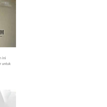
 ini
r untuk