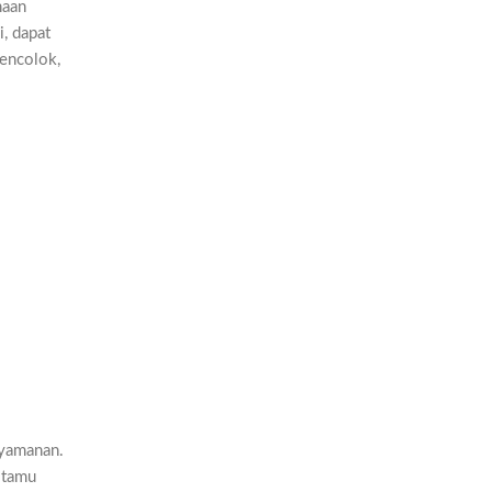
naan
, dapat
encolok,
nyamanan.
 tamu