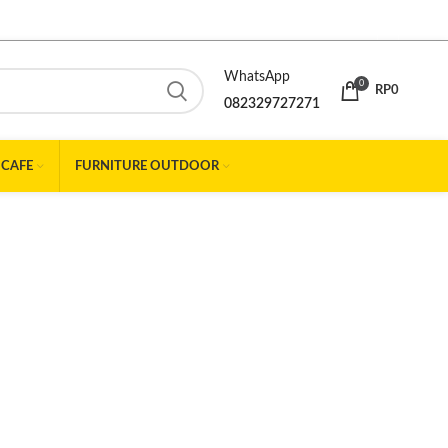
WhatsApp
0
RP
0
082329727271
 CAFE
FURNITURE OUTDOOR