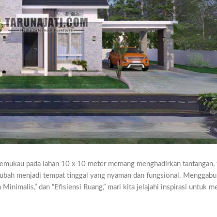
emukau pada lahan 10 x 10 meter memang menghadirkan tantangan, 
 diubah menjadi tempat tinggal yang nyaman dan fungsional. Menggab
inimalis,” dan “Efisiensi Ruang,” mari kita jelajahi inspirasi untuk 