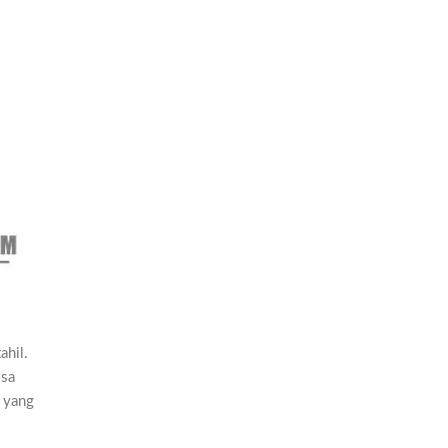
ahil.
isa
i yang